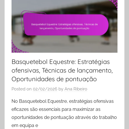
Basquetebol Equestre: Estratégias
ofensivas, Técnicas de lançamento,
Oportunidades de pontuação
Posted on
02/02/2026
by
Ana Ribeiro
No Basquetebol Equestre, estratégias ofensivas
eficazes são essenciais para maximizar as
oportunidades de pontuação através do trabalho
em equipa e