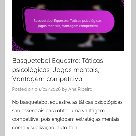
Basquetebol Equestre: Táticas
psicológicas, Jogos mentais,
Vantagem competitiva
Posted on
09/02/2026
by
Ana Ribeiro
No basquetebol equestre, as táticas psicológicas
são essenciais para obter uma vantagem
competitiva, pois englobam estratégias mentais
como visualização, auto-fala