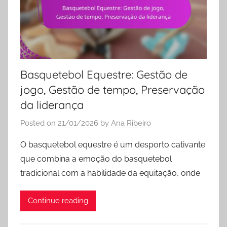
Basquetebol Equestre: Gestão de
jogo, Gestão de tempo, Preservação
da liderança
Posted on
21/01/2026
by
Ana Ribeiro
O basquetebol equestre é um desporto cativante
que combina a emoção do basquetebol
tradicional com a habilidade da equitação, onde
Continue reading