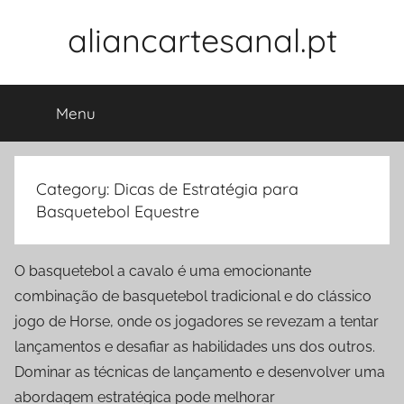
Skip
aliancartesanal.pt
to
content
Menu
Category:
Dicas de Estratégia para
Basquetebol Equestre
O basquetebol a cavalo é uma emocionante
combinação de basquetebol tradicional e do clássico
jogo de Horse, onde os jogadores se revezam a tentar
lançamentos e desafiar as habilidades uns dos outros.
Dominar as técnicas de lançamento e desenvolver uma
abordagem estratégica pode melhorar