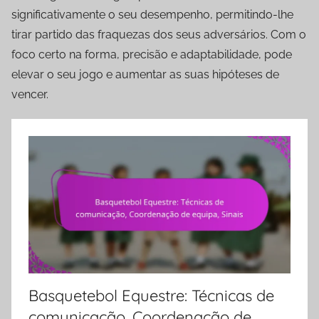
significativamente o seu desempenho, permitindo-lhe
tirar partido das fraquezas dos seus adversários. Com o
foco certo na forma, precisão e adaptabilidade, pode
elevar o seu jogo e aumentar as suas hipóteses de
vencer.
Basquetebol Equestre: Técnicas de
comunicação, Coordenação de