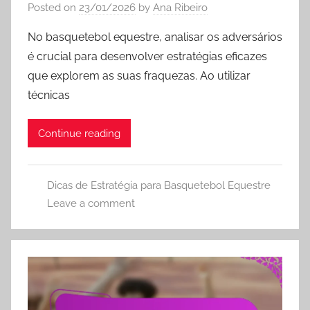
Posted on
23/01/2026
by
Ana Ribeiro
No basquetebol equestre, analisar os adversários
é crucial para desenvolver estratégias eficazes
que explorem as suas fraquezas. Ao utilizar
técnicas
Continue reading
Dicas de Estratégia para Basquetebol Equestre
Leave a comment