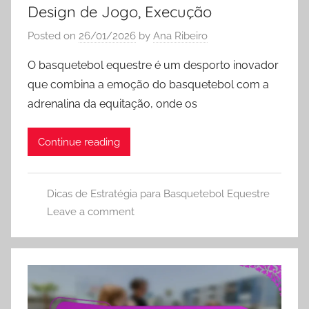
Design de Jogo, Execução
Posted on
26/01/2026
by
Ana Ribeiro
O basquetebol equestre é um desporto inovador
que combina a emoção do basquetebol com a
adrenalina da equitação, onde os
Continue reading
Dicas de Estratégia para Basquetebol Equestre
Leave a comment