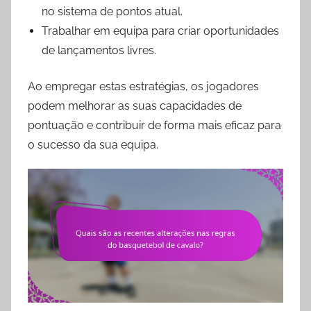
no sistema de pontos atual.
Trabalhar em equipa para criar oportunidades
de lançamentos livres.
Ao empregar estas estratégias, os jogadores
podem melhorar as suas capacidades de
pontuação e contribuir de forma mais eficaz para
o sucesso da sua equipa.