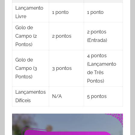
Lançamento
1 ponto
1 ponto
Livre
Golo de
2 pontos
Campo (2
2 pontos
(Entrada)
Pontos)
4 pontos
Golo de
(Lançamento
Campo (3
3 pontos
de Três
Pontos)
Pontos)
Lançamentos
N/A
5 pontos
Difíceis