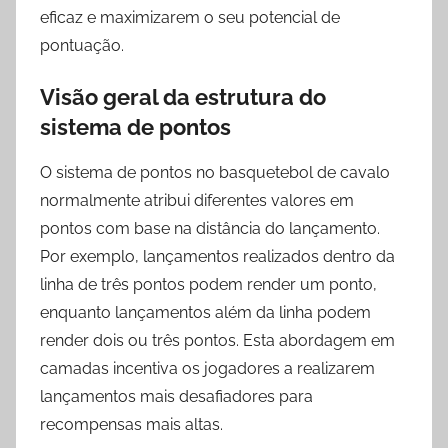
eficaz e maximizarem o seu potencial de
pontuação.
Visão geral da estrutura do
sistema de pontos
O sistema de pontos no basquetebol de cavalo
normalmente atribui diferentes valores em
pontos com base na distância do lançamento.
Por exemplo, lançamentos realizados dentro da
linha de três pontos podem render um ponto,
enquanto lançamentos além da linha podem
render dois ou três pontos. Esta abordagem em
camadas incentiva os jogadores a realizarem
lançamentos mais desafiadores para
recompensas mais altas.