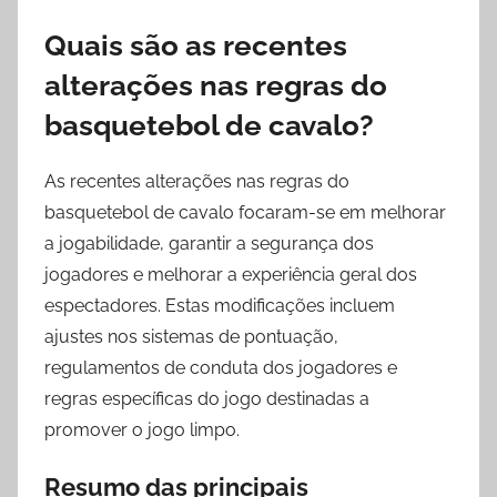
Quais são as recentes
alterações nas regras do
basquetebol de cavalo?
As recentes alterações nas regras do
basquetebol de cavalo focaram-se em melhorar
a jogabilidade, garantir a segurança dos
jogadores e melhorar a experiência geral dos
espectadores. Estas modificações incluem
ajustes nos sistemas de pontuação,
regulamentos de conduta dos jogadores e
regras específicas do jogo destinadas a
promover o jogo limpo.
Resumo das principais