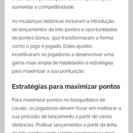
aumentar a competitividade.
As mudanças históricas incluíram a introdução
de lançamentos de três pontos e oportunidades
de pontos bónus, que transformaram a forma
como o jogo é jogado. Estes ajustes
incentivaram os jogadores a desenvolver uma
gama mais ampla de habilidades e estratégias
para maximizar a sua pontuação.
Estratégias para maximizar pontos
Para maximizar pontos no basquetebol de
cavalo, os jogadores devem focar em melhorar a
sua precisão de lançamento a partir de várias
distâncias. Praticar lançamentos a partir da linha