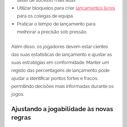
taxas de sucesso mais altas.
Utilizar bloqueios para criar
lançamentos livres
para os colegas de equipa.
Praticar o tempo de lançamento para
melhorar a precisão sob pressão.
Além disso, os jogadores devem estar cientes
das suas estatísticas de lançamento e ajustar as
suas estratégias em conformidade. Manter um
registo das percentagens de lançamento pode
ajudar a identificar pontos fortes e fracos,
permitindo decisões mais informadas durante os
jogos.
Ajustando a jogabilidade às novas
regras