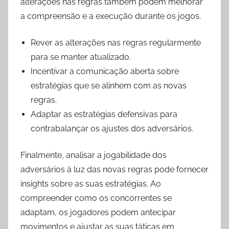
alterações nas regras também podem melhorar
a compreensão e a execução durante os jogos.
Rever as alterações nas regras regularmente
para se manter atualizado.
Incentivar a comunicação aberta sobre
estratégias que se alinhem com as novas
regras.
Adaptar as estratégias defensivas para
contrabalançar os ajustes dos adversários.
Finalmente, analisar a jogabilidade dos
adversários à luz das novas regras pode fornecer
insights sobre as suas estratégias. Ao
compreender como os concorrentes se
adaptam, os jogadores podem antecipar
movimentos e ajustar as suas táticas em