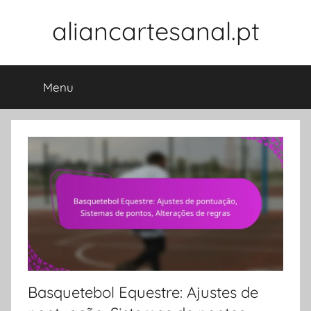
Skip
aliancartesanal.pt
to
content
Menu
Basquetebol Equestre: Ajustes de