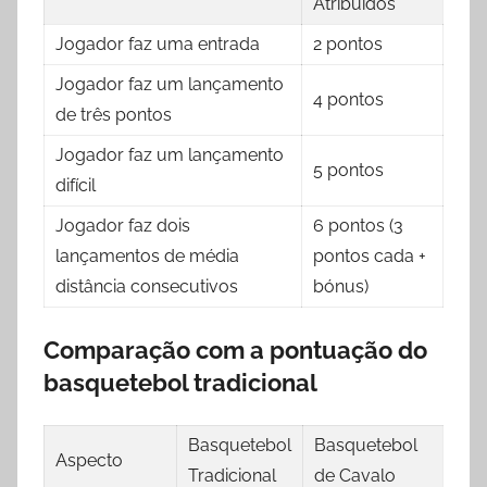
Atribuídos
Jogador faz uma entrada
2 pontos
Jogador faz um lançamento
4 pontos
de três pontos
Jogador faz um lançamento
5 pontos
difícil
Jogador faz dois
6 pontos (3
lançamentos de média
pontos cada +
distância consecutivos
bónus)
Comparação com a pontuação do
basquetebol tradicional
Basquetebol
Basquetebol
Aspecto
Tradicional
de Cavalo