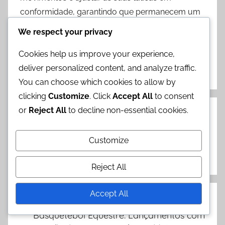
conformidade, garantindo que permanecem um
passo à frente em campo.
We respect your privacy
Cookies help us improve your experience,
deliver personalized content, and analyze traffic.
Variações de Jogos de Cavalos
You can choose which cookies to allow by
clicking
Customize
. Click
Accept All
to consent
Post
or
Reject All
to decline non-essential cookies.
Previous Post
navigation
Basquetebol Equestre: Adaptações para
Customize
Jovens, Regras Familiares, Variações para
Iniciantes
Reject All
Accept All
Next Post
Basquetebol Equestre: Lançamentos com