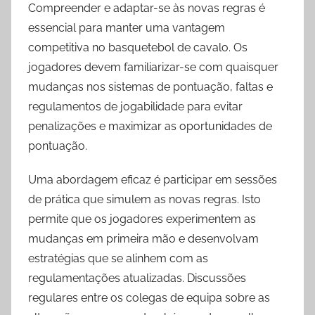
Compreender e adaptar-se às novas regras é
essencial para manter uma vantagem
competitiva no basquetebol de cavalo. Os
jogadores devem familiarizar-se com quaisquer
mudanças nos sistemas de pontuação, faltas e
regulamentos de jogabilidade para evitar
penalizações e maximizar as oportunidades de
pontuação.
Uma abordagem eficaz é participar em sessões
de prática que simulem as novas regras. Isto
permite que os jogadores experimentem as
mudanças em primeira mão e desenvolvam
estratégias que se alinhem com as
regulamentações atualizadas. Discussões
regulares entre os colegas de equipa sobre as