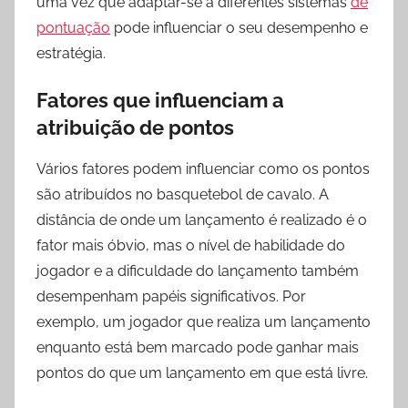
uma vez que adaptar-se a diferentes sistemas
de
pontuação
pode influenciar o seu desempenho e
estratégia.
Fatores que influenciam a
atribuição de pontos
Vários fatores podem influenciar como os pontos
são atribuídos no basquetebol de cavalo. A
distância de onde um lançamento é realizado é o
fator mais óbvio, mas o nível de habilidade do
jogador e a dificuldade do lançamento também
desempenham papéis significativos. Por
exemplo, um jogador que realiza um lançamento
enquanto está bem marcado pode ganhar mais
pontos do que um lançamento em que está livre.