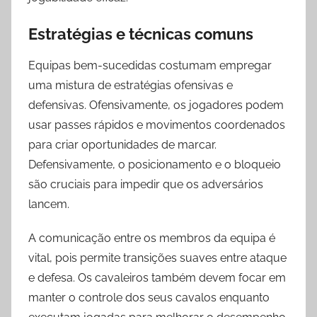
Estratégias e técnicas comuns
Equipas bem-sucedidas costumam empregar
uma mistura de estratégias ofensivas e
defensivas. Ofensivamente, os jogadores podem
usar passes rápidos e movimentos coordenados
para criar oportunidades de marcar.
Defensivamente, o posicionamento e o bloqueio
são cruciais para impedir que os adversários
lancem.
A comunicação entre os membros da equipa é
vital, pois permite transições suaves entre ataque
e defesa. Os cavaleiros também devem focar em
manter o controle dos seus cavalos enquanto