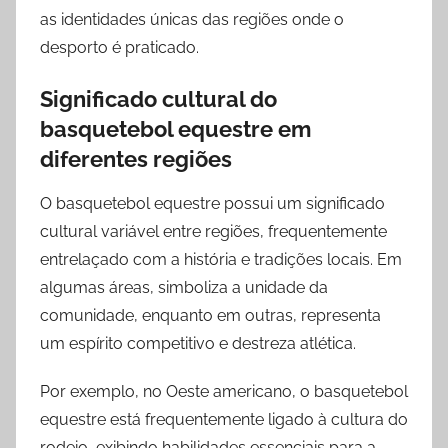
as identidades únicas das regiões onde o
desporto é praticado.
Significado cultural do
basquetebol equestre em
diferentes regiões
O basquetebol equestre possui um significado
cultural variável entre regiões, frequentemente
entrelaçado com a história e tradições locais. Em
algumas áreas, simboliza a unidade da
comunidade, enquanto em outras, representa
um espírito competitivo e destreza atlética.
Por exemplo, no Oeste americano, o basquetebol
equestre está frequentemente ligado à cultura do
rodeio, exibindo habilidades essenciais para a