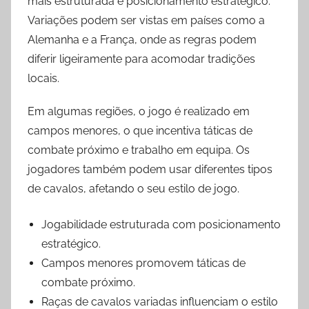
mais estruturada e posicionamento estratégico.
Variações podem ser vistas em países como a
Alemanha e a França, onde as regras podem
diferir ligeiramente para acomodar tradições
locais.
Em algumas regiões, o jogo é realizado em
campos menores, o que incentiva táticas de
combate próximo e trabalho em equipa. Os
jogadores também podem usar diferentes tipos
de cavalos, afetando o seu estilo de jogo.
Jogabilidade estruturada com posicionamento
estratégico.
Campos menores promovem táticas de
combate próximo.
Raças de cavalos variadas influenciam o estilo