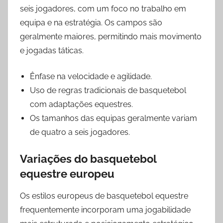
seis jogadores, com um foco no trabalho em
equipa e na estratégia. Os campos são
geralmente maiores, permitindo mais movimento
e jogadas táticas.
Ênfase na velocidade e agilidade.
Uso de regras tradicionais de basquetebol
com adaptações equestres.
Os tamanhos das equipas geralmente variam
de quatro a seis jogadores.
Variações do basquetebol
equestre europeu
Os estilos europeus de basquetebol equestre
frequentemente incorporam uma jogabilidade