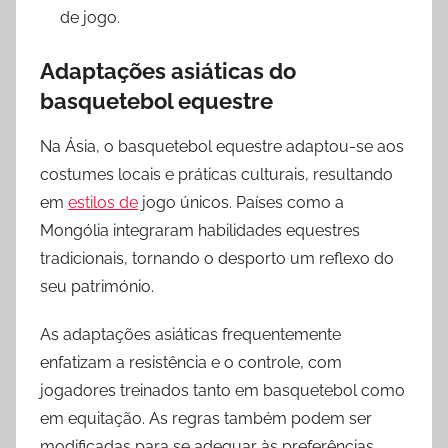
de jogo.
Adaptações asiáticas do
basquetebol equestre
Na Ásia, o basquetebol equestre adaptou-se aos
costumes locais e práticas culturais, resultando
em
estilos de
jogo únicos. Países como a
Mongólia integraram habilidades equestres
tradicionais, tornando o desporto um reflexo do
seu património.
As adaptações asiáticas frequentemente
enfatizam a resistência e o controle, com
jogadores treinados tanto em basquetebol como
em equitação. As regras também podem ser
modificadas para se adequar às preferências