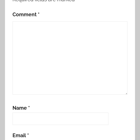
Comment
*
Name
*
Email
*