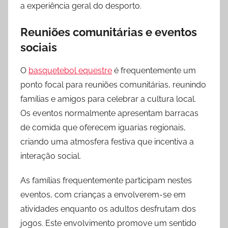
a experiência geral do desporto.
Reuniões comunitárias e eventos
sociais
O
basquetebol equestre
é frequentemente um
ponto focal para reuniões comunitárias, reunindo
famílias e amigos para celebrar a cultura local.
Os eventos normalmente apresentam barracas
de comida que oferecem iguarias regionais,
criando uma atmosfera festiva que incentiva a
interação social.
As famílias frequentemente participam nestes
eventos, com crianças a envolverem-se em
atividades enquanto os adultos desfrutam dos
jogos. Este envolvimento promove um sentido