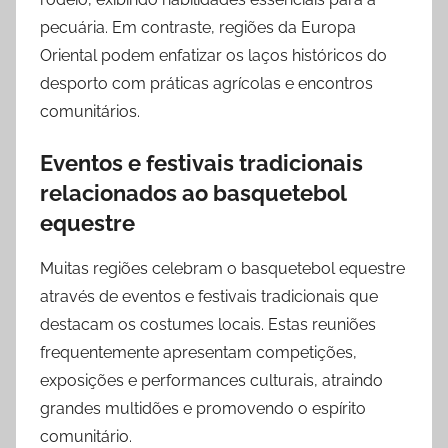
pecuária. Em contraste, regiões da Europa
Oriental podem enfatizar os laços históricos do
desporto com práticas agrícolas e encontros
comunitários.
Eventos e festivais tradicionais
relacionados ao basquetebol
equestre
Muitas regiões celebram o basquetebol equestre
através de eventos e festivais tradicionais que
destacam os costumes locais. Estas reuniões
frequentemente apresentam competições,
exposições e performances culturais, atraindo
grandes multidões e promovendo o espírito
comunitário.