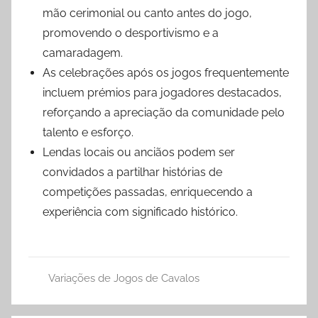
mão cerimonial ou canto antes do jogo,
promovendo o desportivismo e a
camaradagem.
As celebrações após os jogos frequentemente
incluem prémios para jogadores destacados,
reforçando a apreciação da comunidade pelo
talento e esforço.
Lendas locais ou anciãos podem ser
convidados a partilhar histórias de
competições passadas, enriquecendo a
experiência com significado histórico.
Variações de Jogos de Cavalos