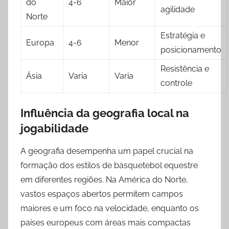
do
4-6
Maior
agilidade
Norte
Estratégia e
Europa
4-6
Menor
posicionamento
Resistência e
Ásia
Varia
Varia
controle
Influência da geografia local na
jogabilidade
A geografia desempenha um papel crucial na
formação dos estilos de basquetebol equestre
em diferentes regiões. Na América do Norte,
vastos espaços abertos permitem campos
maiores e um foco na velocidade, enquanto os
países europeus com áreas mais compactas