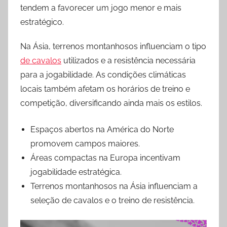
tendem a favorecer um jogo menor e mais
estratégico.
Na Ásia, terrenos montanhosos influenciam o tipo
de cavalos
utilizados e a resistência necessária
para a jogabilidade. As condições climáticas
locais também afetam os horários de treino e
competição, diversificando ainda mais os estilos.
Espaços abertos na América do Norte
promovem campos maiores.
Áreas compactas na Europa incentivam
jogabilidade estratégica.
Terrenos montanhosos na Ásia influenciam a
seleção de cavalos e o treino de resistência.