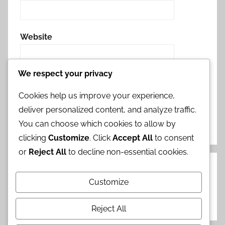
Website
We respect your privacy
Save my name, email, and website in this
browser for the next time I comment.
Cookies help us improve your experience,
deliver personalized content, and analyze traffic.
You can choose which cookies to allow by
clicking
Customize
. Click
Accept All
to consent
or
Reject All
to decline non-essential cookies.
Pesquisar
Customize
Search
for:
Reject All
Search