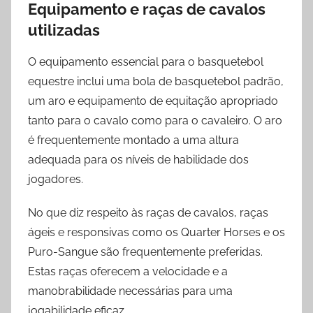
Equipamento e raças de cavalos
utilizadas
O equipamento essencial para o basquetebol
equestre inclui uma bola de basquetebol padrão,
um aro e equipamento de equitação apropriado
tanto para o cavalo como para o cavaleiro. O aro
é frequentemente montado a uma altura
adequada para os níveis de habilidade dos
jogadores.
No que diz respeito às raças de cavalos, raças
ágeis e responsivas como os Quarter Horses e os
Puro-Sangue são frequentemente preferidas.
Estas raças oferecem a velocidade e a
manobrabilidade necessárias para uma
jogabilidade eficaz.