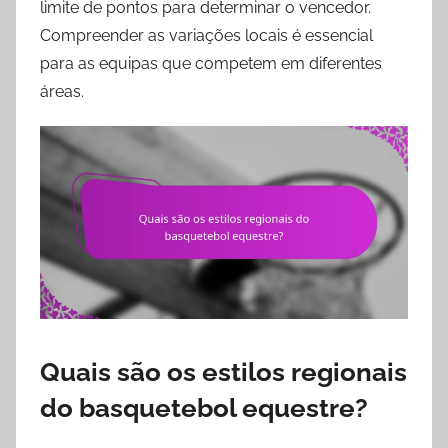
limite de pontos para determinar o vencedor.
Compreender as variações locais é essencial
para as equipas que competem em diferentes
áreas.
Quais são os estilos regionais
do basquetebol equestre?