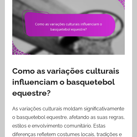
Como as variações culturais
influenciam o basquetebol
equestre?
As variações culturais moldam significativamente
o basquetebol equestre, afetando as suas regras,
estilos e envolvimento comunitário. Estas
diferenças refletem costumes locais, tradições e