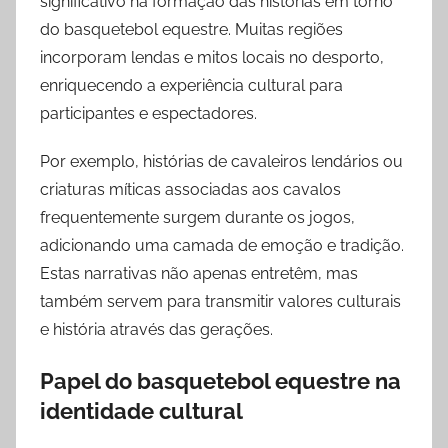
significativo na formação das histórias em torno
do basquetebol equestre. Muitas regiões
incorporam lendas e mitos locais no desporto,
enriquecendo a experiência cultural para
participantes e espectadores.
Por exemplo, histórias de cavaleiros lendários ou
criaturas míticas associadas aos cavalos
frequentemente surgem durante os jogos,
adicionando uma camada de emoção e tradição.
Estas narrativas não apenas entretêm, mas
também servem para transmitir valores culturais
e história através das gerações.
Papel do basquetebol equestre na
identidade cultural